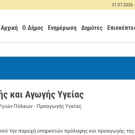
Παράκαμψη
31.07.2026 -
ΑΝΑΚ
προς
Κεντρική πλοήγηση
το
κυρίως
Αρχική
Ο Δήμος
Ενημέρωση
Δημότες
Επισκέπτε
περιεχόμενο
ής και Αγωγής Υγείας
 Υγιών Πόλεων - Προαγωγής Υγείας.
οπό την παροχή υπηρεσιών πρόληψης και προαγωγής της 