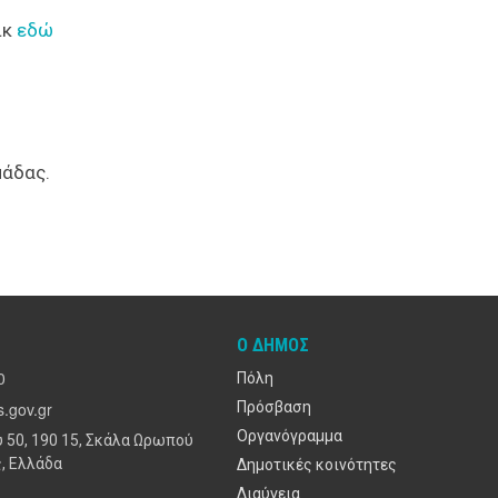
ικ
εδώ
μάδας.
Ο ΔΉΜΟΣ
0
Πόλη
.gov.gr
Πρόσβαση
Οργανόγραμμα
 50, 190 15, Σκάλα Ωρωπού
, Ελλάδα
Δημοτικές κοινότητες
Διαύγεια