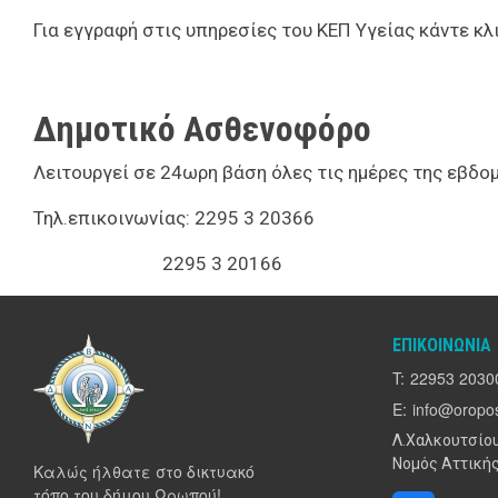
Για εγγραφή στις υπηρεσίες του ΚΕΠ Υγείας κάντε κλ
Δημοτικό Ασθενοφόρο
Λειτουργεί σε 24ωρη βάση όλες τις ημέρες της εβδο
Τηλ.επικοινωνίας: 2295 3 20366
2295 3 20166
ΕΠΙΚΟΙΝΩΝΊΑ
T:
22953 2030
E:
info@oropos
Λ.Χαλκουτσίου
Νομός Αττικής
Καλώς ήλθατε στο δικτυακό
τόπο του δήμου Ωρωπού!