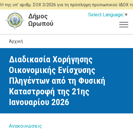
Παράκαμψη
 αριθμ. ΣΟΧ 3/2026 για τη πρόσληψη προσωπικού ΙΔΟΧ του ΠΡΟ
προς
Select Language
▼
Δήμος
το
Ωρωπού
κυρίως
περιεχόμενο
Αρχική
Διαδικασία Χορήγησης
Οικονομικής Ενίσχυσης
Πληγέντων από τη Φυσική
Καταστροφή της 21ης
Ιανουαρίου 2026
Ανακοινώσεις