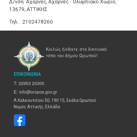
Δ/νση: Αχαρνές, Αχαρνές - Ολυμπιακό Χωριό,
13679, ΑΤΤΙΚΗΣ
Τηλ. : 2102478260
Καλώς ήλθατε στο δικτυακό
τόπο του δήμου Ωρωπού!
ΕΠΙΚΟΙΝΩΝΊΑ
T:
22953 20300
E:
info@oropos.gov.gr
Λ.Χαλκουτσίου 50, 190 15, Σκάλα Ωρωπού
Νομός Αττικής, Ελλάδα