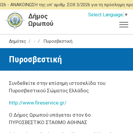
Παράκαμψη
6 -
ΑΝΑΚΟΙΝΩΣΗ της υπ' αριθμ. ΣΟΧ 3/2026 για τη πρόσληψη πρ
προς
Select Language
▼
Δήμος
το
Ωρωπού
κυρίως
περιεχόμενο
Δημότες
-
Πυροσβεστική
Πυροσβεστική
Συνδεθείτε στην επίσημη ιστοσελίδα του
Πυροσβεστικού Σώματος Ελλάδος
http://www.fireservice.gr/
Ο Δήμος Ωρωπού υπάγεται στον
6ο
ΠΥΡΟΣΒΕΣΤΙΚΟ ΣΤΑΘΜΟ ΑΘΗΝΑΣ