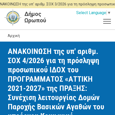
Παράκαμψη
ΙΝΩΣΗ της υπ' αριθμ. ΣΟΧ 3/2026 για τη πρόσληψη προσωπικού
προς
Select Language
▼
Δήμος
το
Ωρωπού
κυρίως
περιεχόμενο
Αρχική
ΑΝΑΚΟΙΝΩΣΗ της υπ' αριθμ.
ΣΟΧ 4/2026 για τη πρόσληψη
προσωπικού ΙΔΟΧ του
ΠΡΟΓΡΑΜΜΑΤΟΣ «ΑΤΤΙΚΗ
2021-2027» της ΠΡΑΞΗΣ:
Συνέχιση λειτουργίας Δομών
Παροχής Βασικών Αγαθών του