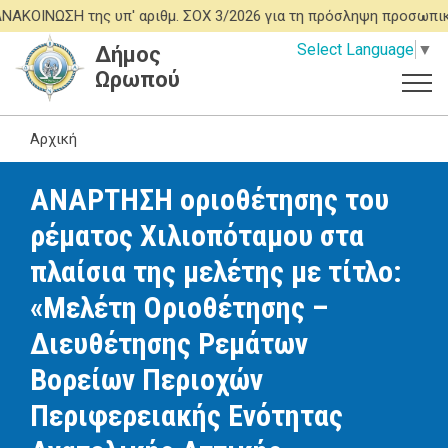
Παράκαμψη
ΚΟΙΝΩΣΗ της υπ' αριθμ. ΣΟΧ 3/2026 για τη πρόσληψη προσωπικ
προς
Select Language
▼
Δήμος
το
Ωρωπού
κυρίως
περιεχόμενο
Αρχική
ΑΝΑΡΤΗΣΗ οριοθέτησης του
ρέματος Χιλιοπόταμου στα
πλαίσια της μελέτης με τίτλο:
«Μελέτη Οριοθέτησης –
Διευθέτησης Ρεμάτων
Βορείων Περιοχών
Περιφερειακής Ενότητας