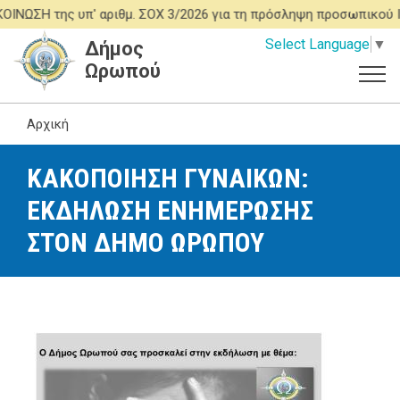
Παράκαμψη
Η της υπ' αριθμ. ΣΟΧ 3/2026 για τη πρόσληψη προσωπικού ΙΔΟ
προς
Select Language
▼
Δήμος
το
Ωρωπού
κυρίως
περιεχόμενο
Αρχική
ΚΑΚΟΠΟΙΗΣΗ ΓΥΝΑΙΚΩΝ:
ΕΚΔΗΛΩΣΗ ΕΝΗΜΕΡΩΣΗΣ
ΣΤΟΝ ΔΗΜΟ ΩΡΩΠΟΥ