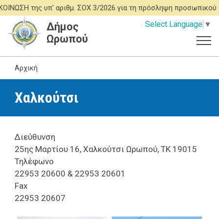
Παράκαμψη
ΩΣΗ της υπ' αριθμ. ΣΟΧ 3/2026 για τη πρόσληψη προσωπικού ΙΔ
προς
Select Language
▼
Δήμος
το
Ωρωπού
κυρίως
περιεχόμενο
Αρχική
Χαλκούτσι
Διεύθυνση
25ης Μαρτίου 16, Χαλκούτσι Ωρωπού, ΤΚ 19015
Τηλέφωνο
22953 20600 & 22953 20601
Fax
22953 20607