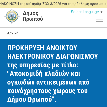
Παράκαμψη
ΟΙΝΩΣΗ της υπ' αριθμ. ΣΟΧ 3/2026 για τη πρόσληψη προσωπικο
προς
Select Language
▼
Δήμος
το
Ωρωπού
κυρίως
περιεχόμενο
Αρχική
ΠΡΟΚΗΡΥΞΗ ΑΝΟΙΚΤΟΥ
ΗΛΕΚΤΡΟΝΙΚΟΥ ΔΙΑΓΩΝΙΣΜΟΥ
της υπηρεσίας με τίτλο:
"Αποκομιδή κλαδιών και
ογκωδών αντικειμένων από
κοινόχρηστους χώρους του
Δήμου Ωρωπού".