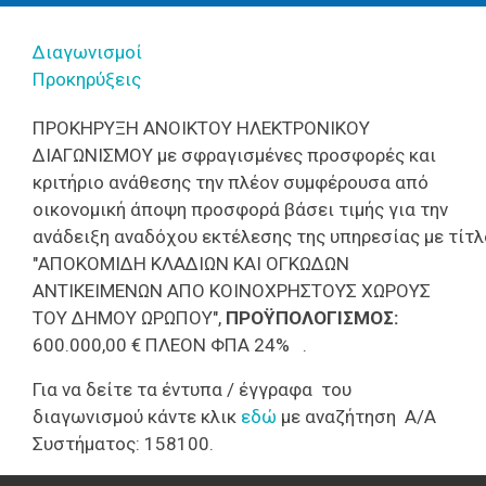
Διαγωνισμοί
Προκηρύξεις
ΠΡΟΚΗΡΥΞΗ
ΑΝΟΙΚΤΟΥ ΗΛΕΚΤΡΟΝΙΚΟΥ
ΔΙΑΓΩΝΙΣΜΟΥ
με σφραγισμένες προσφορές και
κριτήριο ανάθεσης την
πλέον συμφέρουσα από
οικονομική άποψη προσφορά βάσει τιμής για την
ανάδειξη
αναδόχου
εκτέλεσης
της
υπηρεσίας
με
τίτλ
"
ΑΠΟΚΟΜΙΔΗ ΚΛΑΔΙΩΝ ΚΑΙ ΟΓΚΩΔΩΝ
ΑΝΤΙΚΕΙΜΕΝΩΝ ΑΠΟ ΚΟΙΝΟΧΡΗΣΤΟΥΣ ΧΩΡΟΥΣ
ΤΟΥ ΔΗΜΟΥ ΩΡΩΠΟΥ"
,
ΠΡΟΫΠΟΛΟΓΙΣΜΟΣ:
600.000,00 € ΠΛΕΟΝ ΦΠΑ 24% .
Για να δείτε τα έντυπα / έγγραφα του
διαγωνισμού κάντε κλικ
εδώ
με αναζήτηση
Α/Α
Συστήματος: 158100.